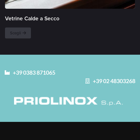
Vetrine Calde a Secco
Scegli
+39 0383 871065
+39 02 48303268