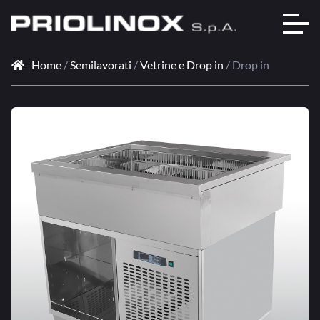
Home
/
Semilavorati
/
Vetrine e Drop in
/ Drop in
🔍