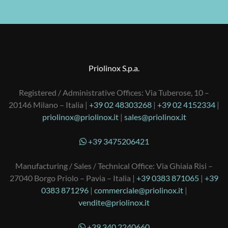
Priolinox S.p.a.
Registered / Administrative Offices: Via Tuberose, 10 –
20146 Milano – Italia |
+39 02 48303268
|
+39 02 4152334
|
priolinox@priolinox.it
|
sales@priolinox.it
+39 3475206421
Manufacturing / Sales / Technical Office: Via Ghiaia Risi –
27040 Borgo Priolo – Pavia – Italia |
+39 0383 871065
|
+39
0383 871296
|
commerciale@priolinox.it
|
vendite@priolinox.it
+39 340 2240660