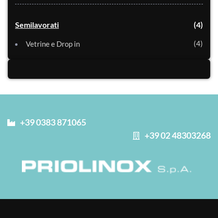
Semilavorati
4
4
Vetrine e Drop in
+39 0383 871065
+39 02 48303268