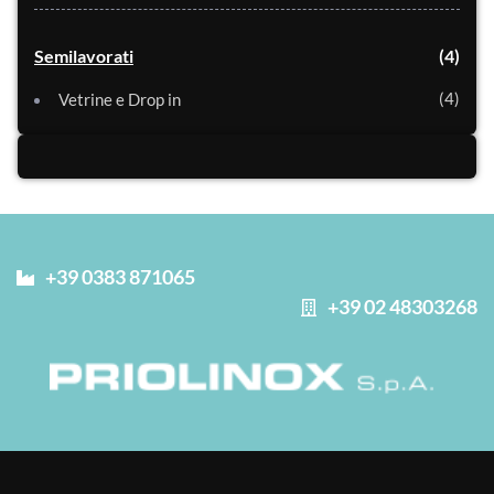
Semilavorati
4
4
Vetrine e Drop in
+39 0383 871065
+39 02 48303268