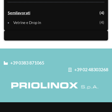
Semilavorati
4
4
Vetrine e Drop in
+39 0383 871065
+39 02 48303268