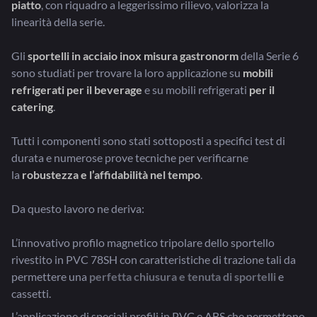
piatto
, con riquadro a leggerissimo rilievo, valorizza la
linearità della serie.
Gli
sportelli in acciaio inox misura gastronorm
della Serie 6
sono studiati per trovare la loro applicazione su
mobili
refrigerati per il beverage
e su mobili refrigerati
per il
catering
.
Tutti i componenti sono stati sottoposti a specifici test di
durata e numerose prove tecniche per verificarne
la
robustezza e l’affidabilità nel tempo
.
Da questo lavoro ne deriva:
L’innovativo profilo magnetico tripolare dello sportello
rivestito in PVC 78SH con caratteristiche di trazione tali da
permettere una
perfetta chiusura e tenuta di sportelli
e
cassetti.
L’applicazione di speciali profili in PVC e ABS che permettono